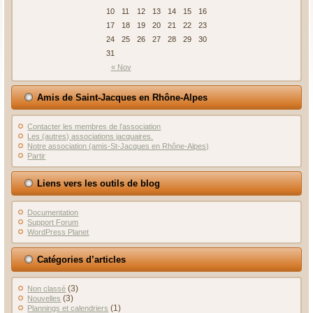
10
11
12
13
14
15
16
17
18
19
20
21
22
23
24
25
26
27
28
29
30
31
« Nov
Amis de Saint-Jacques en Rhône-Alpes
Contacter les membres de l’association
Les (autres) associations jacquaires.
Notre association (amis-St-Jacques en Rhône-Alpes)
Partir
Liens vers les outils de blog
Documentation
Support Forum
WordPress Planet
Catégories d’articles
(3)
Non classé
(3)
Nouvelles
(1)
Plannings et calendriers