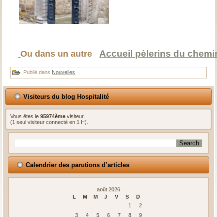
Accueil pèlerins du chemi
Ou dans un autre
Publié dans
Nouvelles
Visiteurs du blog Hospitalité
Vous êtes le
95974ème
visiteur.
(1 seul visiteur connecté en 1 H).
Calendrier des parutions d’articles
août 2026
L
M
M
J
V
S
D
1
2
3
4
5
6
7
8
9