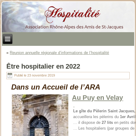
«
Reunion annuelle régionale d’informations de l’hospitalité
Être hospitalier en 2022
Publié le
23 novembre 2019
Dans un Accueil de l’ARA
Au Puy en Velay
Le gîte du Pèlerin Saint Jacques
accueillera les pèlerins du
1er Avri
… il dispose de
27 lits
en petits dor
… Les hospitaliers (par groupes de 